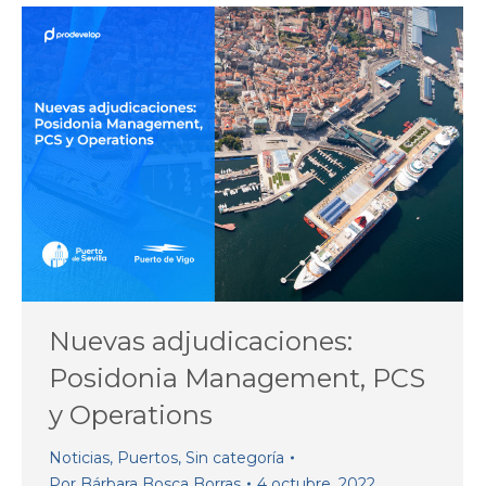
Nuevas adjudicaciones:
Posidonia Management, PCS
y Operations
Noticias
,
Puertos
,
Sin categoría
Por
Bárbara Bosca Borras
4 octubre, 2022