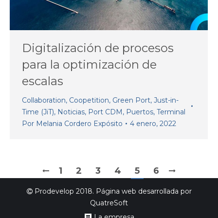
Digitalización de procesos
para la optimización de
escalas
Collaboration
,
Coopetition
,
Green Port
,
Just-in-
Time (JiT)
,
Noticias
,
Port CDM
,
Puertos
,
Terminal
Por
Melania Cordero Expósito
4 enero, 2022
1
2
3
4
5
6
Prodevelop 2018. Página web desarrollada por
QuatreSoft
La empresa