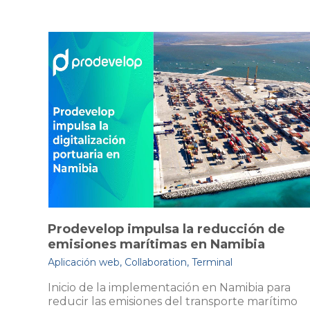
La CIP-OEA destaca la
sa la reducción de
aplicada por Prodevel
imas en Namibia
de La Pampilla (Repso
ation
,
Terminal
Aplicación web
,
Collaboration
ntación en Namibia para
s del transporte marítimo
La digitalización portuari