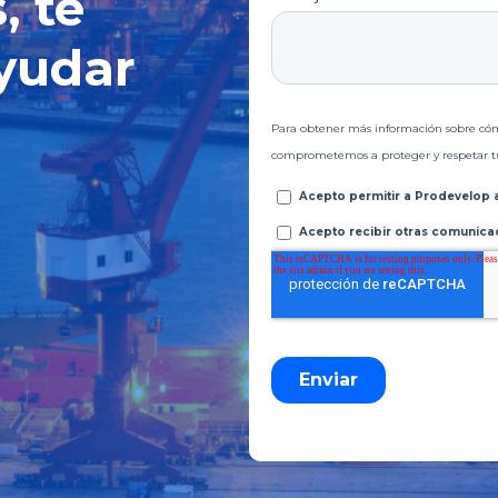
, te
yudar