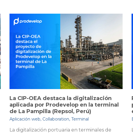
 digitalización
Prodevelop impulsa la dig
op en la terminal
portuaria en Chipre con e
l, Perú)
europeo aerOS
,
Terminal
Eventos
,
I+D+i
a en terminales de
La digitalización portuaria si