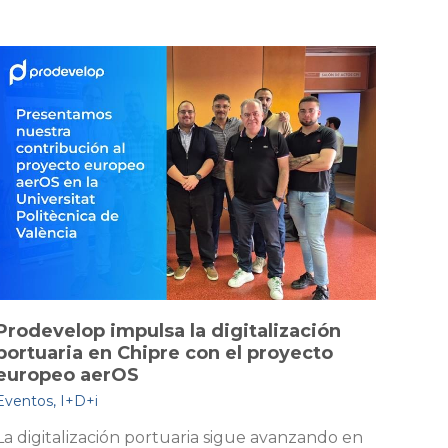
italización
Prodevelop en la comunidad 
l proyecto
de Valencia: deporte, networ
conexión real entre actores
Eventos
,
Noticias
gue avanzando en
La comunidad portuaria de Valenci