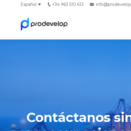
Español
+34 963 510 612
info@prodevelop
English
Contáctanos si