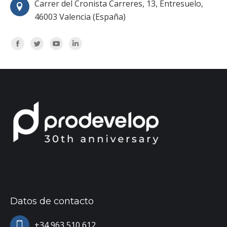
Carrer del Cronista Carreres, 13, Entresuelo,
46003 Valencia (España)
Encuéntranos en:
Facebook
Twitter
YouTube
Linkedin
Datos de contacto
+34 963 510 612