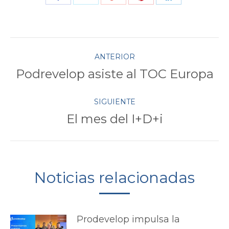
con
con
con
con
con
Twitter
Pinterest
Facebook
Google+
LinkedIn
Navegación
ANTERIOR
Podrevelop asiste al TOC Europa
Publicación
entre
anterior:
SIGUIENTE
publicaciones
El mes del I+D+i
Publicación
siguiente:
Noticias relacionadas
Prodevelop impulsa la