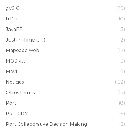
gvSIG
(29)
I+D+i
(10)
JavaEE
(3)
Just-in-Time (JiT)
(2)
Mapeado web
(12)
MOSKitt
(3)
Movíl
(1)
Noticias
(152)
Otros temas
(14)
Port
(8)
Port CDM
(9)
Port Collaborative Decision Making
(2)