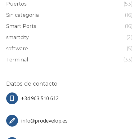
Puertos
(53)
Sin categoría
(16)
Smart Ports
(16)
smartcity
(2)
software
(5)
Terminal
(33)
Datos de contacto
+34 963 510 612
info@prodevelop.es