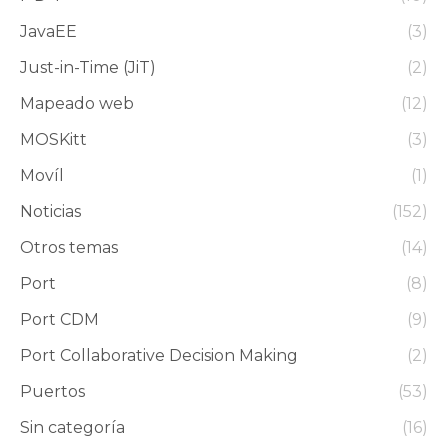
JavaEE
(3)
Just-in-Time (JiT)
(2)
Mapeado web
(12)
MOSKitt
(3)
Movíl
(1)
Noticias
(152)
Otros temas
(14)
Port
(8)
Port CDM
(9)
Port Collaborative Decision Making
(2)
Puertos
(53)
Sin categoría
(16)