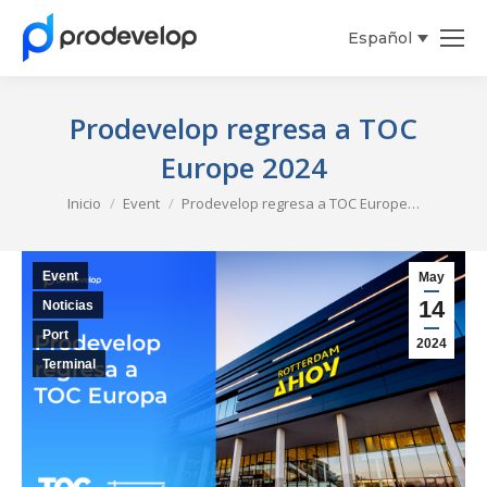
Español
English
Prodevelop regresa a TOC
Europe 2024
Estás aquí:
Inicio
Event
Prodevelop regresa a TOC Europe…
Event
May
14
Noticias
Port
2024
Terminal