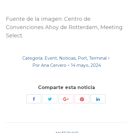
Fuente de la imagen: Centro de
Convenciones Ahoy de Rotterdam, Meeting
Select.
Categoría:
Event
,
Noticias
,
Port
,
Terminal
Por
Ana Cervero
14 mayo, 2024
Comparte esta noticia
Compartir
Compartir
Compartir
Compartir
Compartir
con
con
con
con
con
Twitter
Pinterest
Facebook
Google+
LinkedIn
Navegación