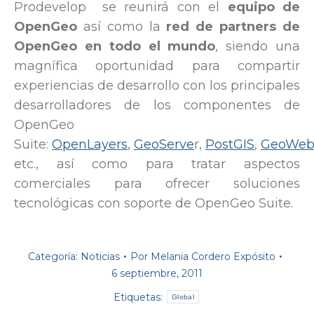
Prodevelop se reunirá con el
equipo de
OpenGeo
así como la
red de partners de
OpenGeo en todo el mundo
, siendo una
magnífica oportunidad para compartir
experiencias de desarrollo con los principales
desarrolladores de los componentes de
OpenGeo
Suite:
OpenLayers
,
GeoServe
r,
PostGIS
,
GeoWeb
etc., así como para tratar aspectos
comerciales para ofrecer soluciones
tecnológicas con soporte de OpenGeo Suite.
Categoría:
Noticias
Por
Melania Cordero Expósito
6 septiembre, 2011
Etiquetas:
Global