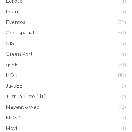
Eclipse
(1)
Event
(4)
Eventos
(32)
Geoespacial
(50)
GIS
(3)
Green Port
(4)
gvSIG
(29)
I+D+i
(10)
JavaEE
(3)
Just-in-Time (JiT)
(2)
Mapeado web
(12)
MOSKitt
(3)
Movíl
(1)