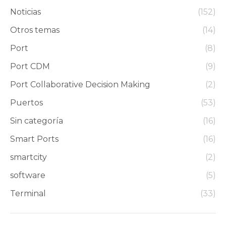
Noticias
(152)
Otros temas
(14)
Port
(8)
Port CDM
(9)
Port Collaborative Decision Making
(2)
Puertos
(53)
Sin categoría
(16)
Smart Ports
(16)
smartcity
(2)
software
(5)
Terminal
(33)