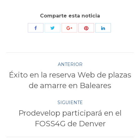
Comparte esta noticia
Compartir
Compartir
Compartir
Compartir
Compartir
con
con
con
con
con
Twitter
Pinterest
Facebook
Google+
LinkedIn
Navegación
ANTERIOR
Éxito en la reserva Web de plazas
entre
Publicación
de amarre en Baleares
anterior:
publicaciones
SIGUIENTE
Prodevelop participará en el
Publicación
FOSS4G de Denver
siguiente: