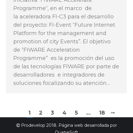
iniciativa “FIWARE Accelerate
Programme“, en el marco de
la aceleradora FI-C3 para el desarrollo
del proyecto: FI-Event “Future Internet
Platform for the management and
promotion of city Events”. El objetivo
de “FIWARE Acceleration
Programme” es la promoción del uso
de las tecnologías FIWARE por parte de
desarrolladores e integradores de
soluciones focalizando su atención…
1
2
3
4
5
…
18
Prodevelop 2018. Página web desarrollada por
QuatreSoft