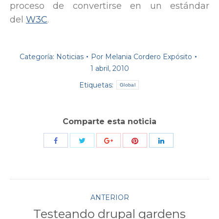
proceso de convertirse en un estándar
del
W3C
.
Categoría:
Noticias
Por
Melania Cordero Expósito
1 abril, 2010
Etiquetas:
Global
Comparte esta noticia
Compartir
Compartir
Compartir
Compartir
Compartir
con
con
con
con
con
Twitter
Pinterest
Facebook
Google+
LinkedIn
Navegación
ANTERIOR
Testeando drupal gardens
Publicación
entre