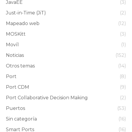
JavaEE
(3)
Just-in-Time (JiT)
(2)
Mapeado web
(12)
MOSKitt
(3)
Movíl
(1)
Noticias
(152)
Otros temas
(14)
Port
(8)
Port CDM
(9)
Port Collaborative Decision Making
(2)
Puertos
(53)
Sin categoría
(16)
Smart Ports
(16)