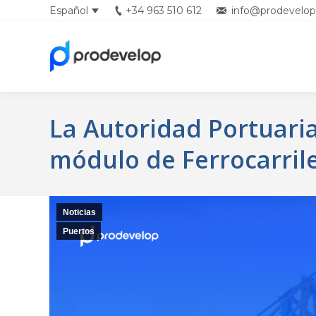
Español
+34 963 510 612
info@prodevelop
English
La Autoridad Portuari
módulo de Ferrocarril
Noticias
Puertos