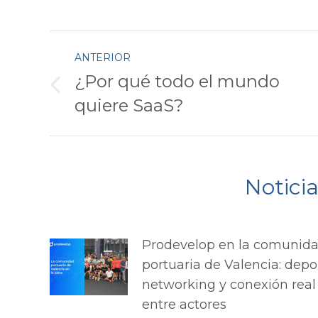
Faceboo
Navegación
ANTERIOR
entre
¿Por qué todo el mundo
Publicación
quiere SaaS?
anterior:
publicaciones
Notici
Prodevelop en la comunid
portuaria de Valencia: depo
networking y conexión real
entre actores