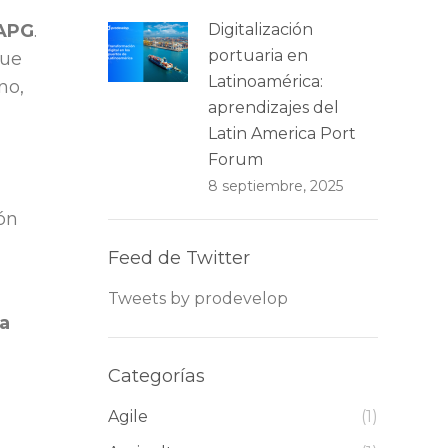
 APG
.
Digitalización
portuaria en
que
Latinoamérica:
no,
aprendizajes del
Latin America Port
Forum
8 septiembre, 2025
ón
Feed de Twitter
Tweets by prodevelop
la
Categorías
Agile
(1)