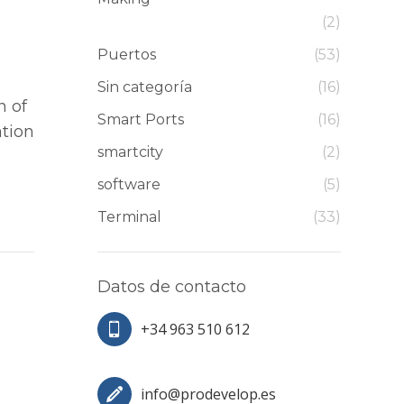
(2)
Puertos
(53)
Sin categoría
(16)
n of
Smart Ports
(16)
tion
smartcity
(2)
software
(5)
Terminal
(33)
Datos de contacto
+34 963 510 612
info@prodevelop.es