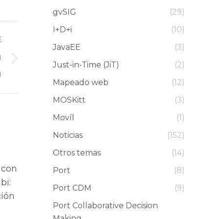
gvSIG
(29)
I+D+i
(10)
E
JavaEE
(3)
a
Just-in-Time (JiT)
(2)
a
Mapeado web
(12)
MOSKitt
(3)
Movíl
(1)
Noticias
(152)
Otros temas
(14)
 con
Port
(8)
bi:
Port CDM
(9)
ción
Port Collaborative Decision
Making