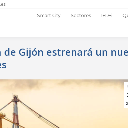
.es
Smart City
Sectores
I+D+i
Q
a de Gijón estrenará un nu
es
2