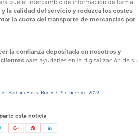
pera que el intercambio de información de forma
 y la calidad del servicio y reduzca los costes
tar la cuota del transporte de mercancías por
er la confianza depositada en nosotros y
clientes
para ayudarles en la digitalización de su
Por
Bárbara Bosca Borras
19 diciembre, 2022
arte esta noticia
Compartir
Compartir
r
Compartir
Compartir
con
con
con
con