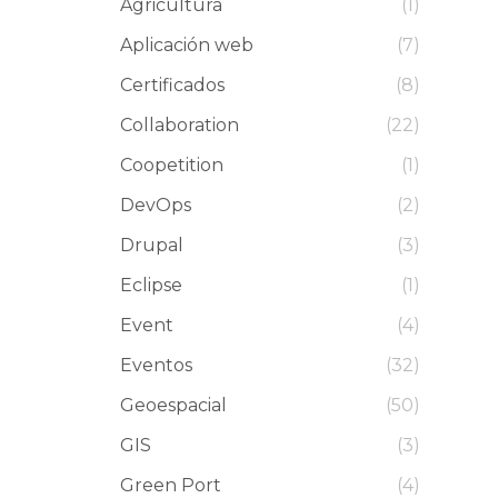
Agricultura
(1)
Aplicación web
(7)
Certificados
(8)
Collaboration
(22)
Coopetition
(1)
DevOps
(2)
Drupal
(3)
Eclipse
(1)
Event
(4)
Eventos
(32)
Geoespacial
(50)
GIS
(3)
Green Port
(4)