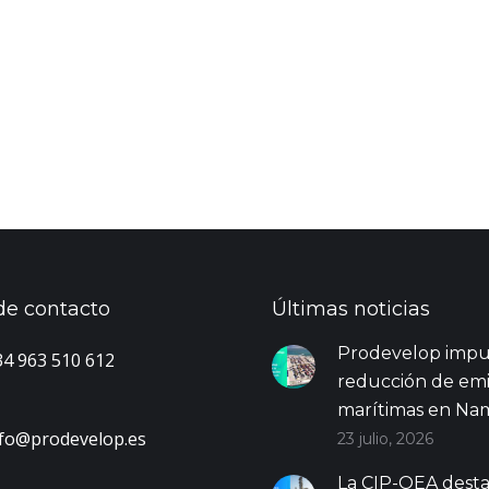
de contacto
Últimas noticias
Prodevelop impul
4 963 510 612
reducción de emi
marítimas en Nam
nfo@prodevelop.es
23 julio, 2026
La CIP-OEA desta