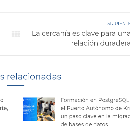
Twitter
Pinterest
k
Google+
LinkedIn
SIGUIENT
La cercanía es clave para un
Publicación
relación durader
siguiente:
as relacionadas
ad
Formación en PostgreSQL
rte,
el Puerto Autónomo de Kri
un paso clave en la migra
de bases de datos