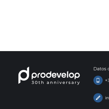
Datos 
+3
i