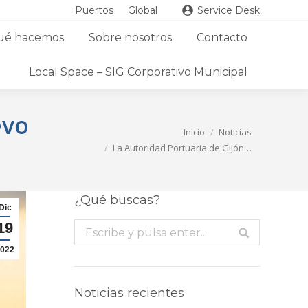
Puertos
Global
Service Desk
ué hacemos
Sobre nosotros
Contacto
Local Space – SIG Corporativo Municipal
evo
Estás aquí:
Inicio
Noticias
La Autoridad Portuaria de Gijón…
¿Qué buscas?
Dic
19
Buscar:
022
Noticias recientes