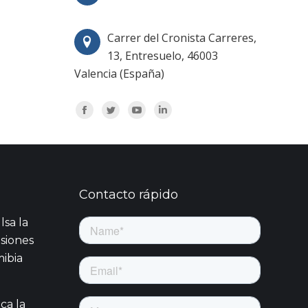
Carrer del Cronista Carreres,
13, Entresuelo, 46003
Valencia (España)
Encuéntranos en:
Facebook
Twitter
YouTube
Linkedin
Contacto rápido
sa la
siones
ibia
ca la