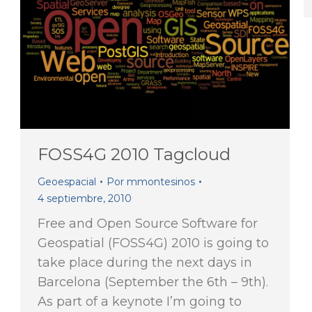
FOSS4G 2010 Tagcloud
Geoespacial
Por
mmontesinos
4 septiembre, 2010
Free and Open Source Software for
Geospatial (FOSS4G) 2010 is going to
take place during the next days in
Barcelona (September the 6th – 9th).
As part of a keynote I’m going to