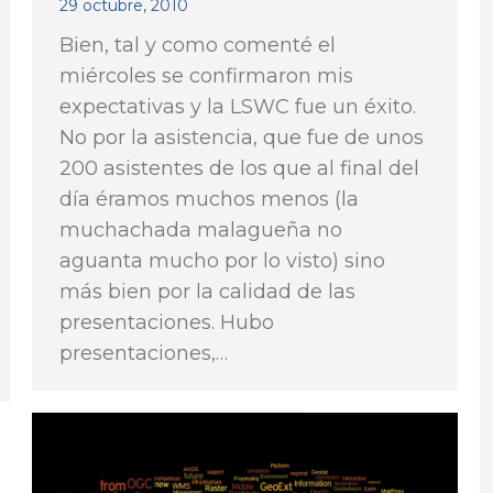
29 octubre, 2010
Bien, tal y como comenté el
miércoles se confirmaron mis
expectativas y la LSWC fue un éxito.
No por la asistencia, que fue de unos
200 asistentes de los que al final del
día éramos muchos menos (la
muchachada malagueña no
aguanta mucho por lo visto) sino
más bien por la calidad de las
presentaciones. Hubo
presentaciones,…