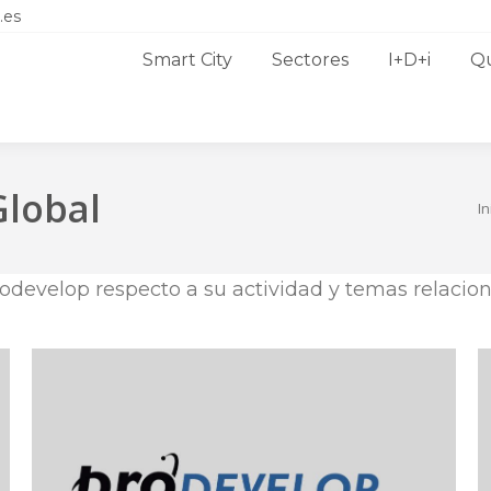
.es
Smart City
Sectores
I+D+i
Q
Global
Estás aquí:
In
odevelop respecto a su actividad y temas relacion