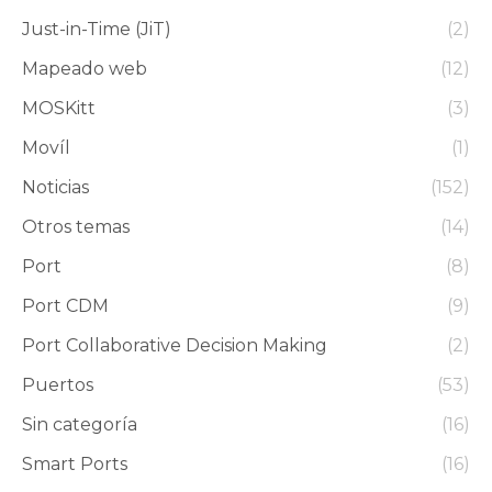
Just-in-Time (JiT)
(2)
Mapeado web
(12)
MOSKitt
(3)
Movíl
(1)
Noticias
(152)
Otros temas
(14)
Port
(8)
Port CDM
(9)
Port Collaborative Decision Making
(2)
Puertos
(53)
Sin categoría
(16)
Smart Ports
(16)