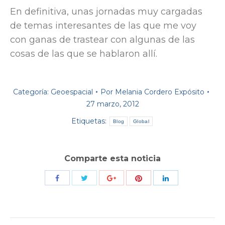
En definitiva, unas jornadas muy cargadas
de temas interesantes de las que me voy
con ganas de trastear con algunas de las
cosas de las que se hablaron allí.
Categoría:
Geoespacial
Por
Melania Cordero Expósito
27 marzo, 2012
Etiquetas:
Blog
Global
Comparte esta noticia
Compartir
Compartir
Compartir
Compartir
Compartir
con
con
con
con
con
Twitter
Pinterest
Facebook
Google+
LinkedIn