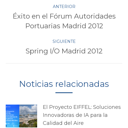
Navegación
ANTERIOR
Éxito en el Fórum Autoridades
entre
Publicación
Portuarias Madrid 2012
anterior:
publicaciones
SIGUIENTE
Spring I/O Madrid 2012
Publicación
siguiente:
Noticias relacionadas
El Proyecto EIFFEL: Soluciones
Innovadoras de IA para la
Calidad del Aire