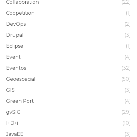
Collaboration
(22)
Coopetition
(1)
DevOps
(2)
Drupal
(3)
Eclipse
(1)
Event
(4)
Eventos
(32)
Geoespacial
(50)
GIS
(3)
Green Port
(4)
gvSIG
(29)
I+D+i
(10)
JavaEE
(3)