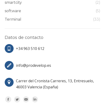
smartcity
(2)
software
(5)
Terminal
(33)
Datos de contacto
+34 963 510 612
info@prodevelop.es
Carrer del Cronista Carreres, 13, Entresuelo,
46003 Valencia (España)
Encuéntranos en:
Facebook
Twitter
YouTube
Linkedin