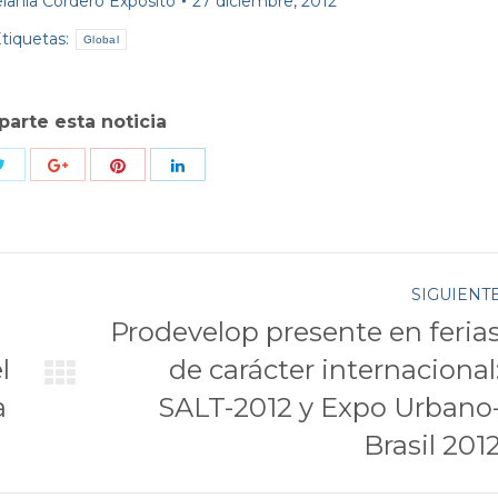
lania Cordero Expósito
27 diciembre, 2012
tiquetas:
Global
arte esta noticia
Compartir
Compartir
r
Compartir
Compartir
con
con
con
con
Twitter
Pinterest
k
Google+
LinkedIn
SIGUIENT
Prodevelop presente en feria
l
de carácter internacional
Publicación
a
SALT-2012 y Expo Urbano
siguiente:
Brasil 201