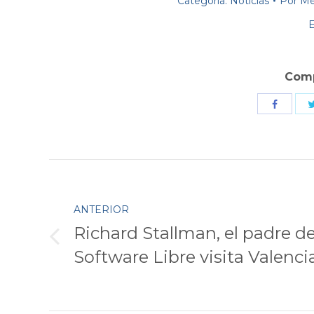
Categoría:
Noticias
Por
Me
E
Comp
Comparti
con
Faceboo
Navegación
entre
ANTERIOR
Richard Stallman, el padre de
publicaciones
Publicación
Software Libre visita Valenci
anterior: