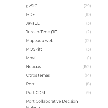
gvSIG
(29)
I+D+i
(10)
JavaEE
(3)
Just-in-Time (JiT)
(2)
Mapeado web
(12)
MOSKitt
(3)
Movíl
(1)
Noticias
(152)
Otros temas
(14)
Port
(8)
Port CDM
(9)
Port Collaborative Decision
Making