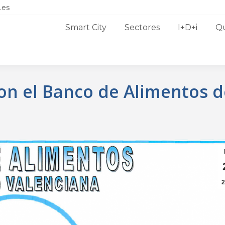
.es
Smart City
Sectores
I+D+i
Q
on el Banco de Alimentos d
2