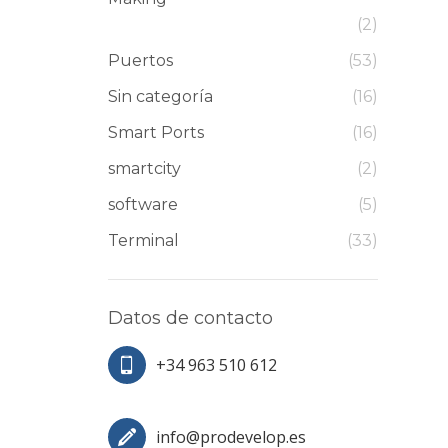
(2)
Puertos
(53)
Sin categoría
(16)
Smart Ports
(16)
smartcity
(2)
software
(5)
Terminal
(33)
Datos de contacto
+34 963 510 612
info@prodevelop.es