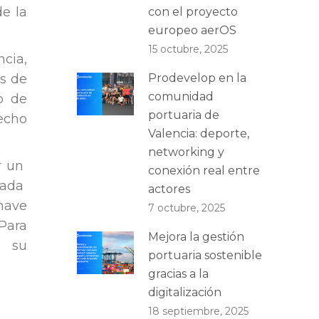
e la
con el proyecto
europeo aerOS
15 octubre, 2025
cia,
Prodevelop en la
os de
comunidad
o de
portuaria de
echo
Valencia: deporte,
networking y
r un
conexión real entre
icada
actores
nave
7 octubre, 2025
Para
Mejora la gestión
 su
portuaria sostenible
gracias a la
digitalización
18 septiembre, 2025