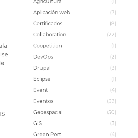
Agricultura
(1)
Aplicación web
(7)
Certificados
(8)
Collaboration
(22)
ala
Coopetition
(1)
ise
DevOps
(2)
de
Drupal
(3)
Eclipse
(1)
Event
(4)
Eventos
(32)
Geoespacial
(50)
IS
GIS
(3)
Green Port
(4)