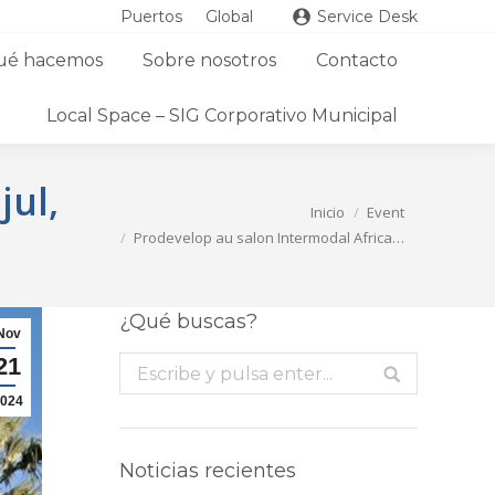
Puertos
Global
Service Desk
ué hacemos
Sobre nosotros
Contacto
Local Space – SIG Corporativo Municipal
jul,
Estás aquí:
Inicio
Event
Prodevelop au salon Intermodal Africa…
¿Qué buscas?
Nov
21
Buscar:
024
Noticias recientes