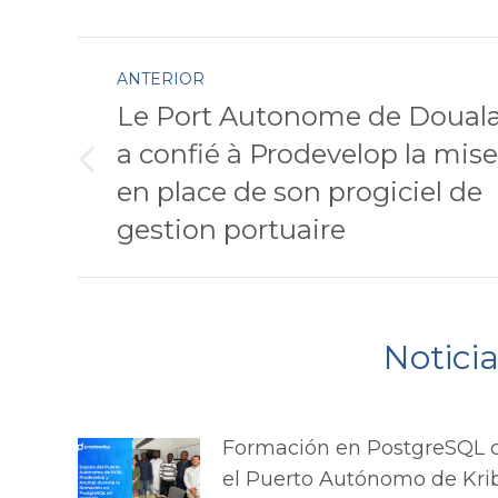
Faceboo
Navegación
ANTERIOR
entre
Le Port Autonome de Doual
a confié à Prodevelop la mise
publicaciones
Publicación
en place de son progiciel de
anterior:
gestion portuaire
Notici
Formación en PostgreSQL 
el Puerto Autónomo de Krib