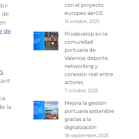
 qui
con el proyecto
europeo aerOS
t de
15 octubre, 2025
en
re de
Prodevelop en la
comunidad
portuaria de
Valencia: deporte,
networking y
S
conexión real entre
sant
actores
7 octubre, 2025
ca
Mejora la gestión
e la
portuaria sostenible
gracias a la
digitalización
18 septiembre, 2025