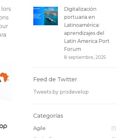
s
lors
Digitalización
ions
portuaria en
Latinoamérica:
our
aprendizajes del
ura
Latin America Port
Forum
8 septiembre, 2025
Feed de Twitter
Tweets by prodevelop
Categorías
Agile
(1)