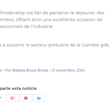
 Prodevelop est fier de parrainer le déjeuner des
embre, offrant ainsi une excellente occasion de
essionnels de l’industrie.
 à soutenir le secteur portuaire de la Gambie grâ
s
Por
Bárbara Bosca Borras
21 noviembre, 2024
arte esta noticia
Compartir
Compartir
r
Compartir
Compartir
con
con
con
con