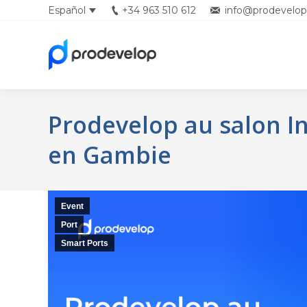
Español
+34 963 510 612
info@prodevelop
English
Prodevelop au salon In
en Gambie
Event
Port
Smart Ports