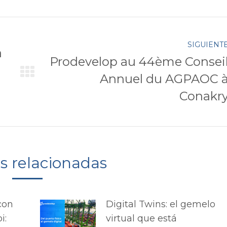
Twitter
Pinterest
k
Google+
LinkedIn
SIGUIENT
a
Prodevelop au 44ème Consei
Annuel du AGPAOC 
Publicación
siguiente:
Conakr
as relacionadas
con
Digital Twins: el gemelo
i:
virtual que está