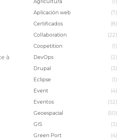
Agricultura
(1)
Aplicación web
(7)
Certificados
(8)
Collaboration
(22)
Coopetition
(1)
ce à
DevOps
(2)
Drupal
(3)
Eclipse
(1)
Event
(4)
Eventos
(32)
Geoespacial
(50)
GIS
(3)
Green Port
(4)