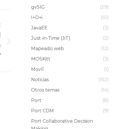
gvSIG
(29)
I+D+i
(10)
E
JavaEE
(3)
l
Just-in-Time (JiT)
(2)
à
Mapeado web
(12)
y
MOSKitt
(3)
Movíl
(1)
Noticias
(152)
Otros temas
(14)
Port
(8)
Port CDM
(9)
Port Collaborative Decision
Making