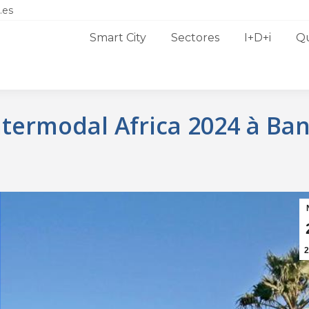
.es
Smart City
Sectores
I+D+i
Q
termodal Africa 2024 à Ban
2