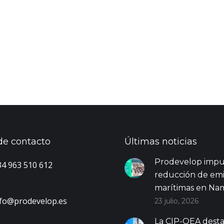
de contacto
Últimas noticias
Prodevelop impul
4 963 510 612
reducción de emi
marítimas en Nam
nfo@prodevelop.es
23 julio, 2026
La CIP-OEA desta