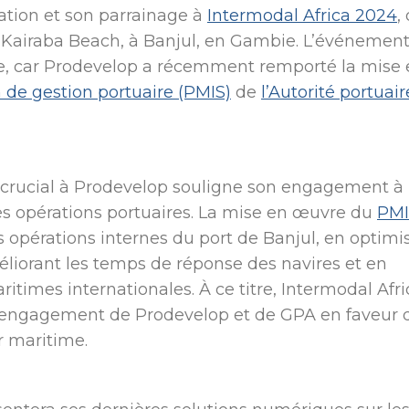
pation et son parrainage à
Intermodal Africa 2024
,
l Kairaba Beach, à Banjul, en Gambie. L’événemen
e, car Prodevelop a récemment remporté la mise 
de gestion portuaire (PMIS)
de
l’Autorité portuai
t crucial à Prodevelop souligne son engagement à
des opérations portuaires. La mise en œuvre du
PMI
s opérations internes du port de Banjul, en optimi
iorant les temps de réponse des navires et en
times internationales. À ce titre, Intermodal Afri
l’engagement de Prodevelop et de GPA en faveur d
r maritime.