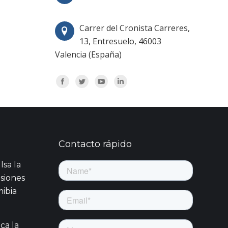
Carrer del Cronista Carreres,
13, Entresuelo, 46003
Valencia (España)
Encuéntranos en:
Facebook
Twitter
YouTube
Linkedin
Contacto rápido
sa la
siones
ibia
ca la