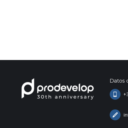
Datos 
+3
i