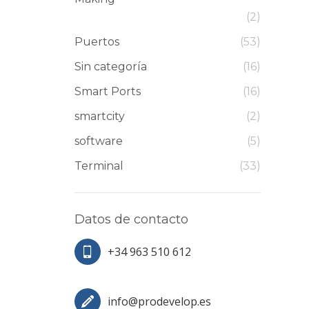
(2)
Puertos
(53)
Sin categoría
(16)
Smart Ports
(16)
smartcity
(2)
software
(5)
Terminal
(33)
Datos de contacto
+34 963 510 612
info@prodevelop.es