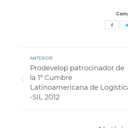
Comp
Comparti
con
Faceboo
Navegación
ANTERIOR
entre
Prodevelop patrocinador de
la 1ª Cumbre
publicaciones
Publicación
Latinoamericana de Logístic
anterior:
-SIL 2012