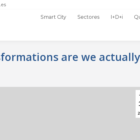
.es
Smart City
Sectores
I+D+i
Q
sformations are we actually
2