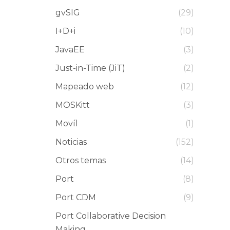
gvSIG
(29)
I+D+i
(10)
JavaEE
(3)
Just-in-Time (JiT)
(2)
Mapeado web
(12)
MOSKitt
(3)
Movíl
(1)
Noticias
(152)
Otros temas
(14)
Port
(8)
Port CDM
(9)
Port Collaborative Decision
Making