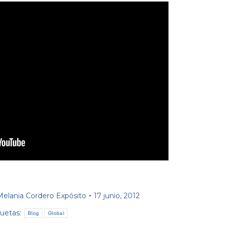
Melania Cordero Expósito
17 junio, 2012
quetas:
Blog
Global