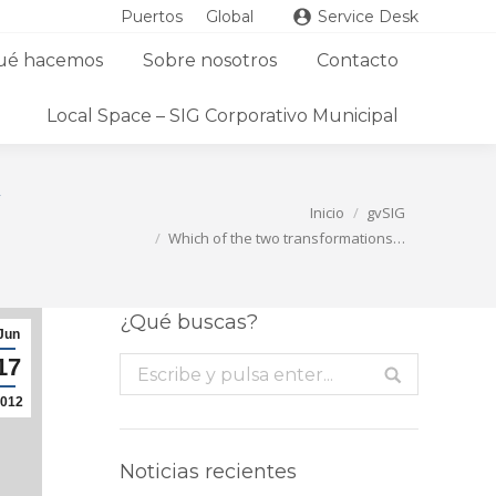
Puertos
Global
Service Desk
ué hacemos
Sobre nosotros
Contacto
Local Space – SIG Corporativo Municipal
Estás aquí:
Inicio
gvSIG
Which of the two transformations…
¿Qué buscas?
Jun
17
Buscar:
012
Noticias recientes