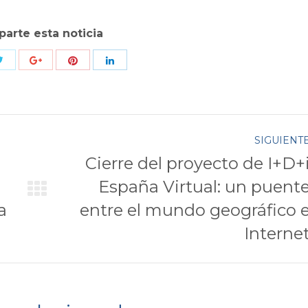
arte esta noticia
Compartir
Compartir
r
Compartir
Compartir
con
con
con
con
Twitter
Pinterest
k
Google+
LinkedIn
SIGUIENT
Cierre del proyecto de I+D+
España Virtual: un puent
Publicación
a
entre el mundo geográfico 
siguiente:
Interne