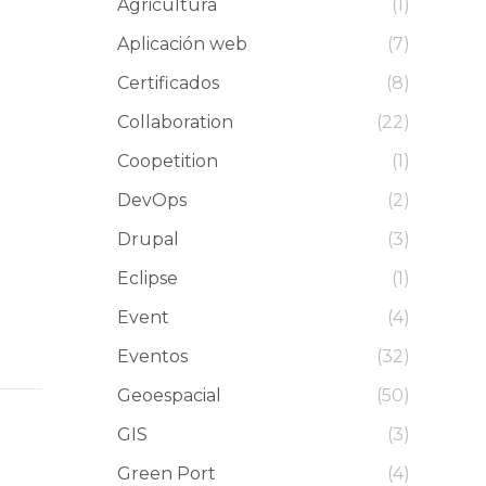
Agricultura
(1)
Aplicación web
(7)
Certificados
(8)
Collaboration
(22)
Coopetition
(1)
DevOps
(2)
Drupal
(3)
Eclipse
(1)
Event
(4)
Eventos
(32)
Geoespacial
(50)
GIS
(3)
Green Port
(4)