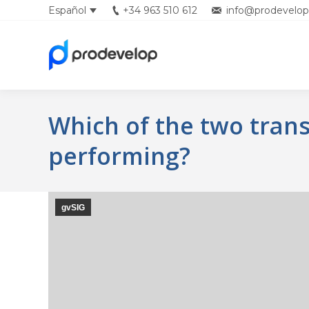
Español
+34 963 510 612
info@prodevelop
Which of the two tran
performing?
gvSIG