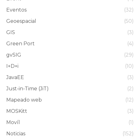
Eventos
(32)
Geoespacial
(50)
GIS
(3)
Green Port
(4)
gvSIG
(29)
I+D+i
(10)
JavaEE
(3)
Just-in-Time (JiT)
(2)
Mapeado web
(12)
MOSKitt
(3)
Movíl
(1)
Noticias
(152)