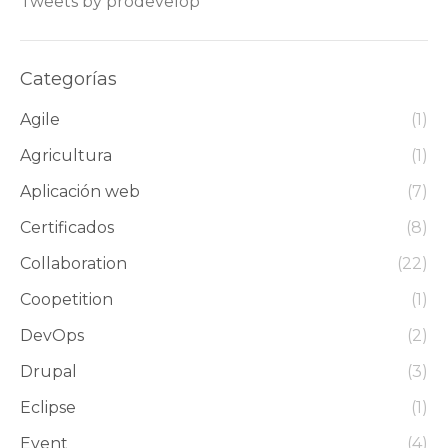
Tweets by prodevelop
Categorías
Agile
(1)
Agricultura
(1)
Aplicación web
(7)
Certificados
(8)
Collaboration
(22)
Coopetition
(1)
DevOps
(2)
Drupal
(3)
Eclipse
(1)
Event
(4)