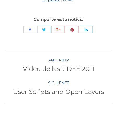
Comparte esta noticia
Compartir
Compartir
Compartir
Compartir
Compartir
con
con
con
con
con
Twitter
Pinterest
Facebook
Google+
LinkedIn
Navegación
ANTERIOR
Video de las JIDEE 2011
Publicación
entre
anterior:
SIGUIENTE
publicaciones
User Scripts and Open Layers
Publicación
siguiente: