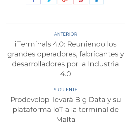
Compartir
Compartir
Compartir
Compartir
Compartir
con
con
con
con
con
Twitter
Pinterest
Facebook
Google+
LinkedIn
Navegación
ANTERIOR
iTerminals 4.0: Reuniendo los
entre
grandes operadores, fabricantes y
Publicación
publicaciones
desarrolladores por la Industria
anterior:
4.0
SIGUIENTE
Prodevelop llevará Big Data y su
plataforma IoT a la terminal de
Publicación
siguiente:
Malta