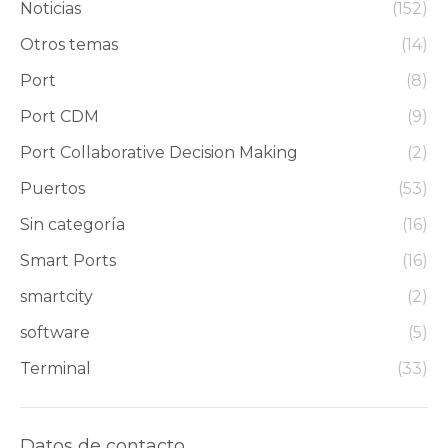
Noticias
(152)
Otros temas
(14)
Port
(8)
Port CDM
(9)
Port Collaborative Decision Making
(2)
Puertos
(53)
Sin categoría
(16)
Smart Ports
(16)
smartcity
(2)
software
(5)
Terminal
(33)
Datos de contacto