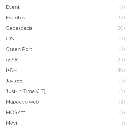
Event
(4)
Eventos
(32)
Geoespacial
(50)
GIS
(3)
Green Port
(4)
gvSIG
(29)
I+D+i
(10)
JavaEE
(3)
Just-in-Time (JiT)
(2)
Mapeado web
(12)
MOSKitt
(3)
Movíl
(1)