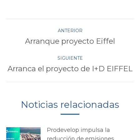
con
con
con
con
con
Twitter
Pinterest
Facebook
Google+
LinkedIn
Navegación
ANTERIOR
Arranque proyecto Eiffel
Publicación
entre
anterior:
SIGUIENTE
publicaciones
Arranca el proyecto de I+D EIFFEL
Publicación
siguiente:
Noticias relacionadas
Prodevelop impulsa la
reducción de emisiones