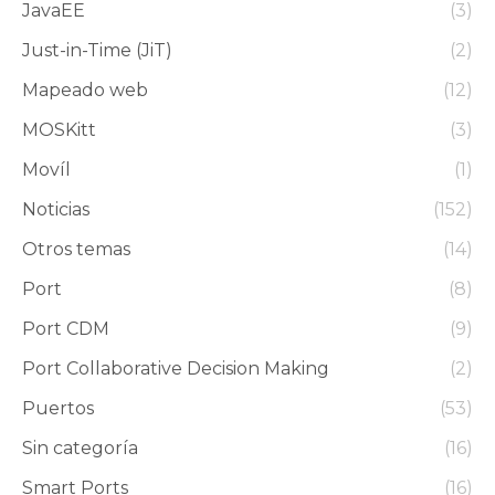
JavaEE
(3)
Just-in-Time (JiT)
(2)
Mapeado web
(12)
MOSKitt
(3)
Movíl
(1)
Noticias
(152)
Otros temas
(14)
Port
(8)
Port CDM
(9)
Port Collaborative Decision Making
(2)
Puertos
(53)
Sin categoría
(16)
Smart Ports
(16)