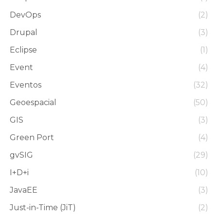
DevOps
(2)
Drupal
(3)
Eclipse
(1)
Event
(4)
Eventos
(32)
Geoespacial
(50)
GIS
(3)
Green Port
(4)
gvSIG
(29)
I+D+i
(10)
JavaEE
(3)
Just-in-Time (JiT)
(2)