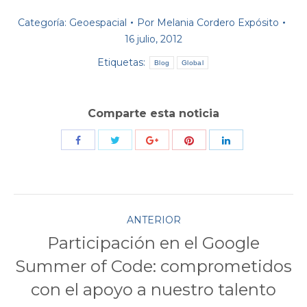
Categoría:
Geoespacial
Por
Melania Cordero Expósito
16 julio, 2012
Etiquetas:
Blog
Global
Comparte esta noticia
Compartir
Compartir
Compartir
Compartir
Compartir
con
con
con
con
con
Twitter
Pinterest
Facebook
Google+
LinkedIn
Navegación
ANTERIOR
Participación en el Google
entre
Summer of Code: comprometidos
Publicación
publicaciones
anterior:
con el apoyo a nuestro talento