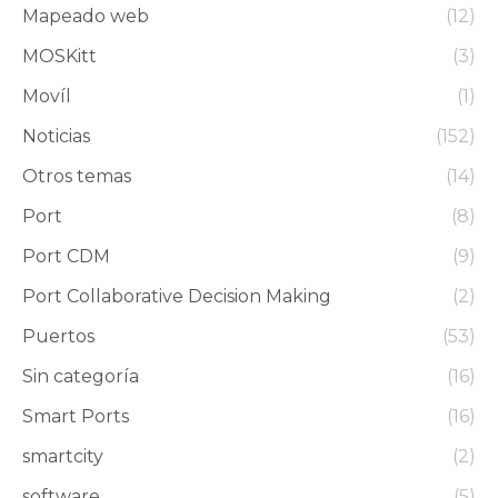
Mapeado web
(12)
MOSKitt
(3)
Movíl
(1)
Noticias
(152)
Otros temas
(14)
Port
(8)
Port CDM
(9)
Port Collaborative Decision Making
(2)
Puertos
(53)
Sin categoría
(16)
Smart Ports
(16)
smartcity
(2)
software
(5)