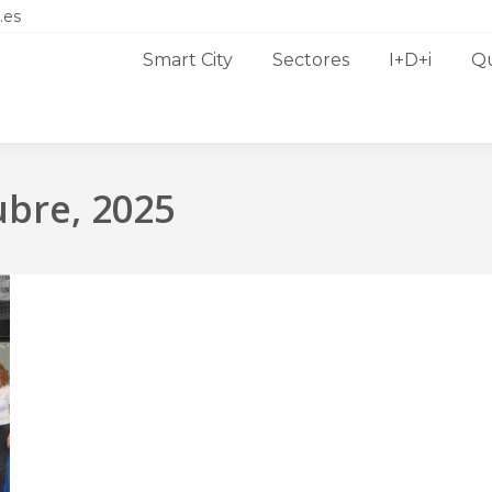
.es
Smart City
Sectores
I+D+i
Q
ubre, 2025