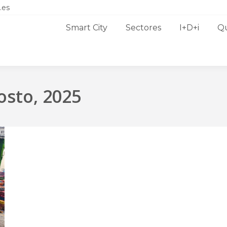
.es
Smart City
Sectores
I+D+i
Q
osto, 2025