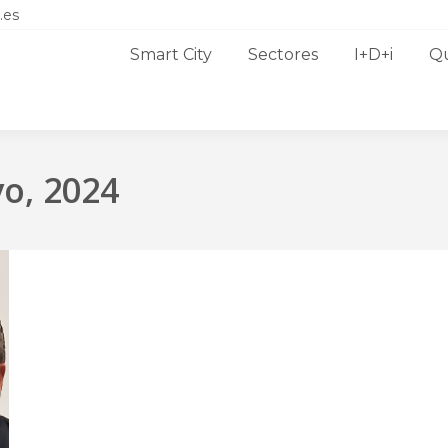
.es
Smart City
Sectores
I+D+i
Q
o, 2024