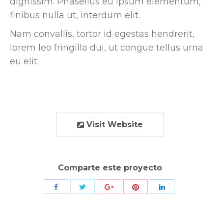
dignissim. Phasellus eu ipsum elementum,
finibus nulla ut, interdum elit.
Nam convallis, tortor id egestas hendrerit,
lorem leo fringilla dui, ut congue tellus urna
eu elit.
Visit Website
Comparte este proyecto
Compartir
Compartir
Compartir
Compartir
Compartir
con
con
con
con
con
Twitter
Pinterest
Facebook
Google+
LinkedIn