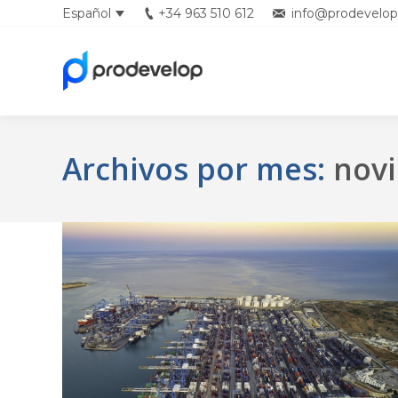
Español
+34 963 510 612
info@prodevelop
English
Archivos por mes:
nov