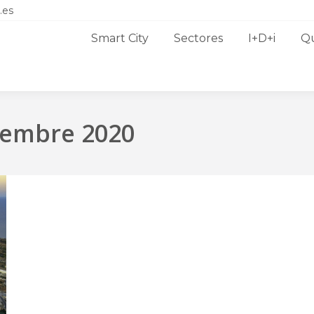
.es
Smart City
Sectores
I+D+i
Q
iembre 2020