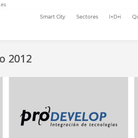
.es
Smart City
Sectores
I+D+i
Q
o 2012