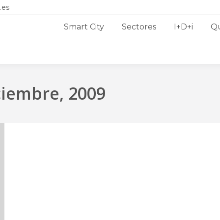
.es
Smart City
Sectores
I+D+i
Q
ciembre, 2009