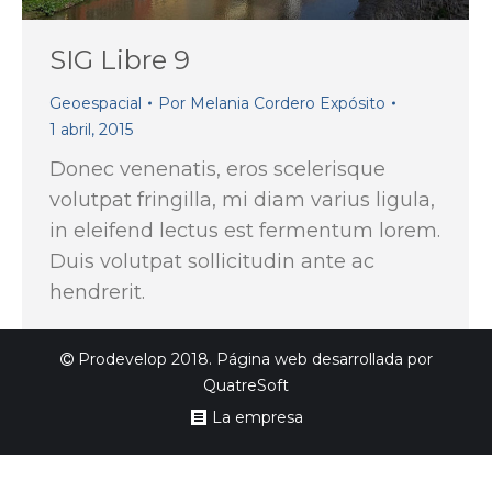
SIG Libre 9
Geoespacial
Por
Melania Cordero Expósito
1 abril, 2015
Donec venenatis, eros scelerisque
volutpat fringilla, mi diam varius ligula,
in eleifend lectus est fermentum lorem.
Duis volutpat sollicitudin ante ac
hendrerit.
Prodevelop 2018. Página web desarrollada por
QuatreSoft
La empresa